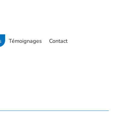
utiques
Galerie photos
Témoignages
s
Témoignages
Contact