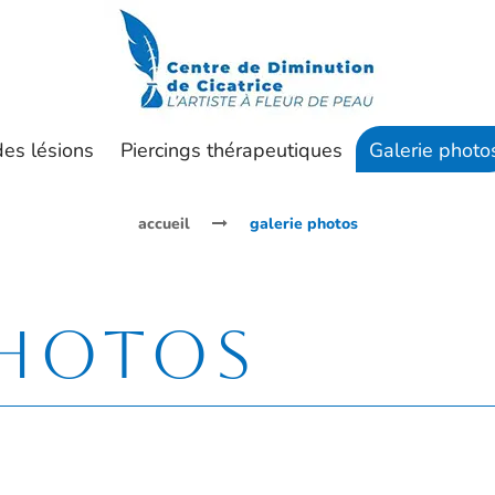
sentation
Diminution des lésions
Piercings thérape
Contact
des lésions
Piercings thérapeutiques
Galerie photo
accueil
galerie photos
hotos